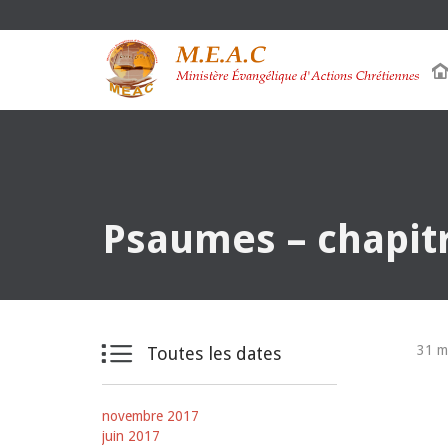
Psaumes – chapitr

31 m
Toutes les dates
novembre 2017
juin 2017