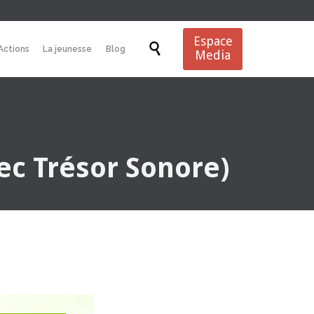
Espace
Aller

Actions
La jeunesse
Blog
Media
au
contenu
ec Trésor Sonore)