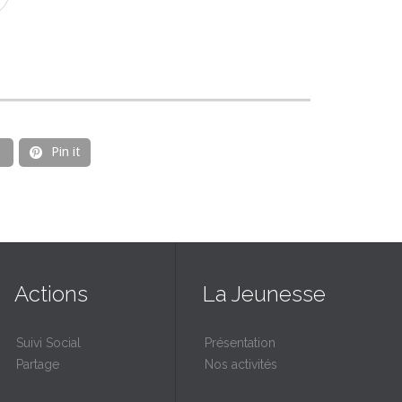
Pin it

Actions
La Jeunesse
Suivi Social
Présentation
Partage
Nos activités