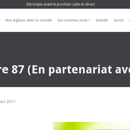
Décompte avant le prochain culte en direct:
Nos églises dans le monde
Qui sommes nous ?
Grandir
Servir
e 87 (En partenariat av
ars 2017