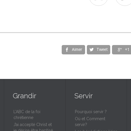
Aimer
Tweet
+1



Grandir
Servir
L’ABC de la foi
Pourquoi servir ?
chrétienne
Où et Comment
J’ai accepté Christ et
servir?
je désire être baptisé