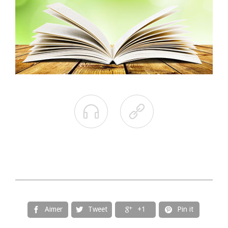


Aimer
Tweet
+1
Pin it



