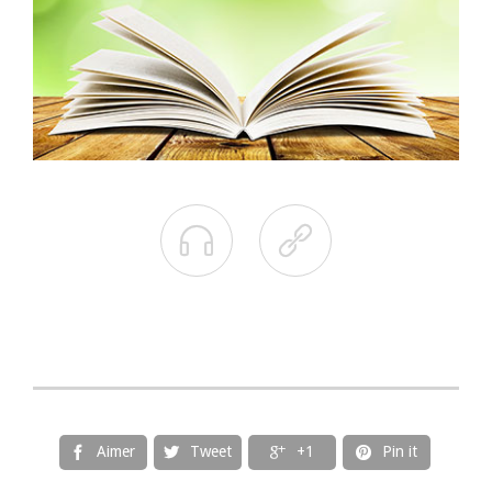


Aimer
Tweet
+1
Pin it



