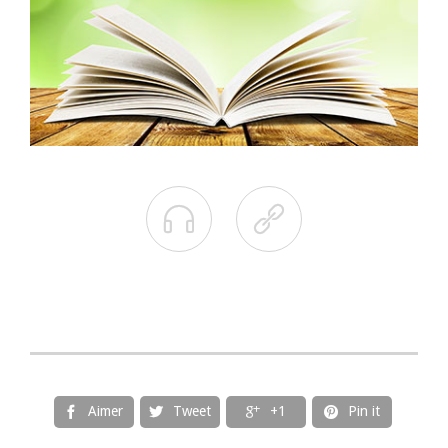


Aimer
Tweet
+1
Pin it



