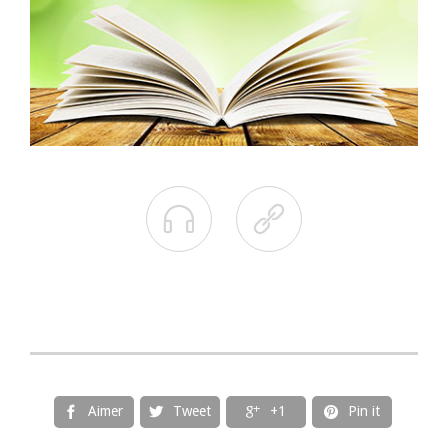


Aimer
Tweet
+1
Pin it



