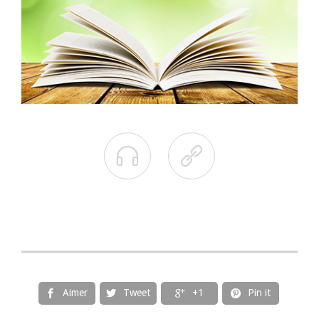


Aimer
Tweet
+1
Pin it



