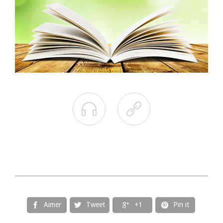


Aimer
Tweet
+1
Pin it



