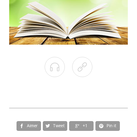


Aimer
Tweet
+1
Pin it



