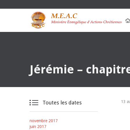
Jérémie – chapitr

13 a
Toutes les dates
novembre 2017
juin 2017