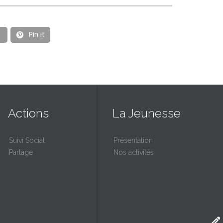
Pin it

Actions
La Jeunesse
Suivi Social
Présentation
Partage
Nos activités
