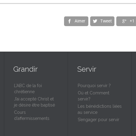
Aimer
Tweet
+1



Grandir
Servir
L’ABC de la foi
Pourquoi servir ?
chrétienne
Où et Comment
J’ai accepté Christ et
servir?
je désire être baptisé
Les bénédictions liées
Cours
au service
d’affermissements
S’engager pour servir