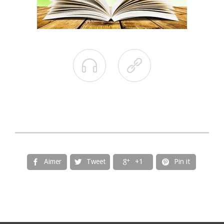


Aimer
Tweet
+1
Pin it



