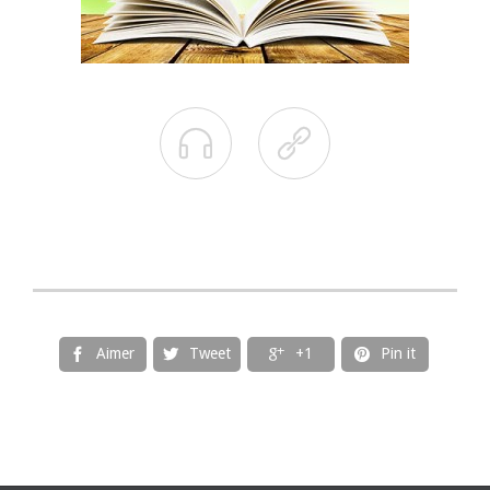


Aimer
Tweet
+1
Pin it



