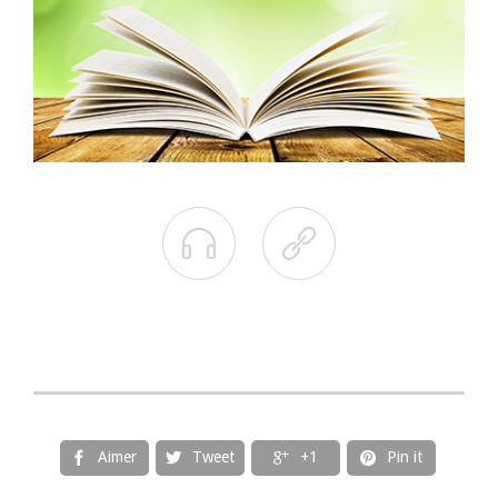


Aimer
Tweet
+1
Pin it



