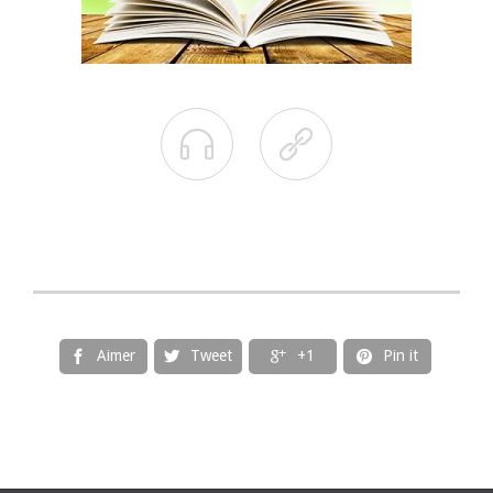


Aimer
Tweet
+1
Pin it



