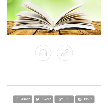


Aimer
Tweet
+1
Pin it



