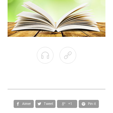


Aimer
Tweet
+1
Pin it



