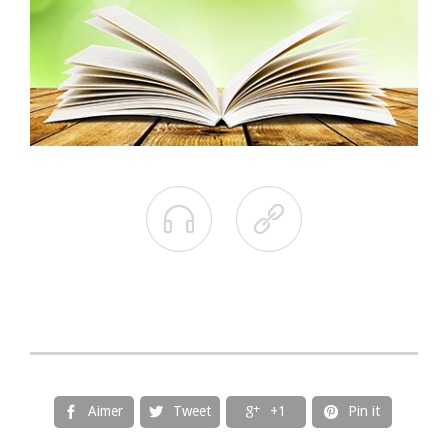


Aimer
Tweet
+1
Pin it



