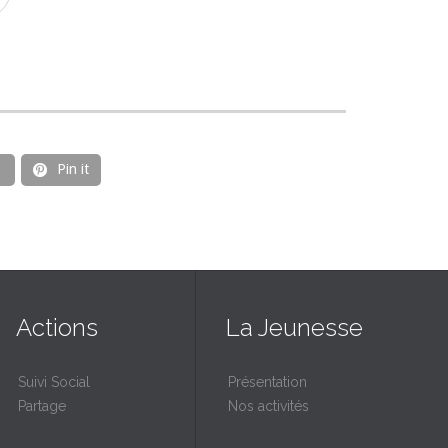
Pin it

Actions
La Jeunesse
Suivi Social
Présentation
Partage
Nos activités