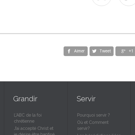
Aimer
Tweet
+1



Grandir
Servir
L’ABC de la foi
Pourquoi servir ?
chrétienne
Où et Comment
J’ai accepté Christ et
servir?
je désire être baptisé