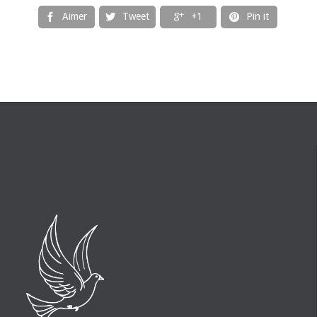
Aimer
Tweet
+1
Pin it



