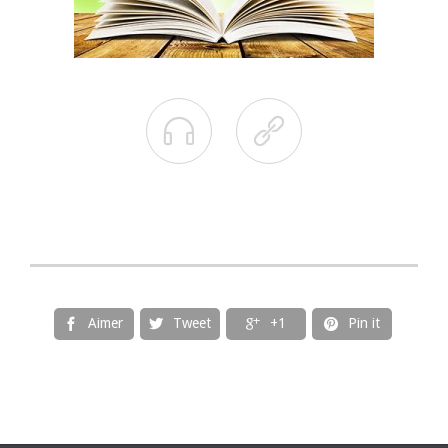


Aimer
Tweet
+1
Pin it



