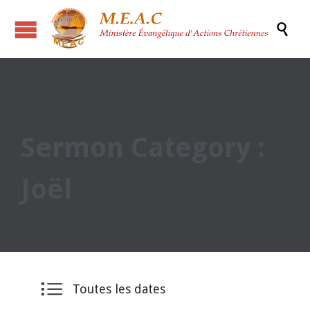

Sermon Category :
Joël

Toutes les dates