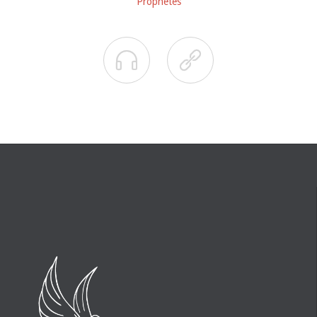
Prophètes

