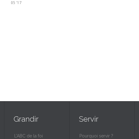
05 '17
Grandir
Servir
L’ABC de la foi
Pourquoi servir ?