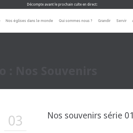
Décompte avant le prochain culte en direct:
Nos églises dans le monde
Qui sommes nous ?
Grandir
Servir
o :
Nos Souvenirs
Nos souvenirs série 0
03